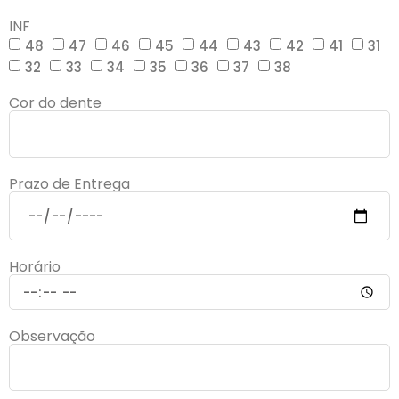
INF
48
47
46
45
44
43
42
41
31
32
33
34
35
36
37
38
Cor do dente
Prazo de Entrega
Horário
Observação