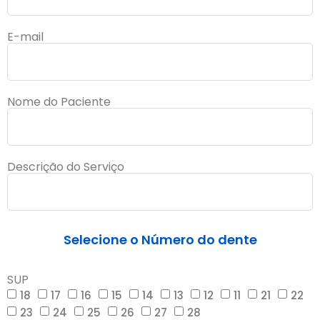
E-mail
Nome do Paciente
Descrição do Serviço
Selecione o Número do dente
SUP
18
17
16
15
14
13
12
11
21
22
23
24
25
26
27
28